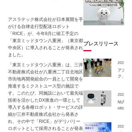
アスラテック株式会社が日本展開を手
がける自律走行型配送ロボット
「RICE」が、今年8月に竣工予定の
「東京ミッドタウン八重洲」（東京都
プレスリリース
中央区）に導入されることが発表され
ました。
2026.06
「東京ミッドタウン八重洲」は、三井
アスラ
不動産株式会社が八重洲二丁目北地区
ク、NE
市街地再開発組合の一員として開発を
事業に
推進するミクストユース型の施設で
ーカル5
す。このたび、同施設において最先端
を活用
2026.06
建設向
技術を活かしたDX推進の一環として
NUWA 
ボット
導入する各種ロボット・サービスの詳
otics
隔制御
ボット
細が三井不動産株式会社から発表さ
信最適
種の取
れ、その中で「RICE」がデリバリー
実証実
いを開
2026.06
ロボットとして採用されることが発表
実施