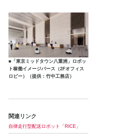
開発プ
ェクト
動
■「東京ミッドタウン八重洲」ロボッ
ト稼働イメージパース（2Fオフィス
ロビー）（提供：竹中工務店）
関連リンク
自律走行型配送ロボット「RICE」