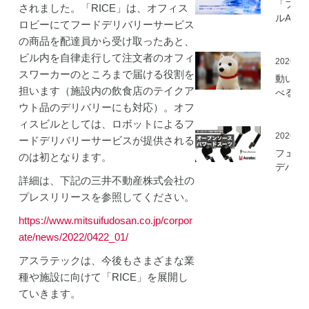
「フィ
されました。「RICE」は、オフィス
ルAI実
ロビーにてフードデリバリーサービス
ミ」の
の商品を配達員から受け取ったあと、
を開始
ビル内を自律走行して注文者のオフィ
2026.05
スワーカーのところまで届ける役割を
動いて
担います（施設内の飲食店のテイクア
べる「
さんニ
ウト品のデリバリーにも対応）。オフ
マティ
ィスビルとしては、ロボットによるフ
ロボッ
2026.03
ードデリバリーサービスが提供される
（バル
フェア
のは初となります。
ロボッ
デバイ
ト）」
詳細は、下記の三井不動産株式会社の
とアス
発
ック、
プレスリリースを参照してください。
ムセン
https://www.mitsuifudosan.co.jp/corpor
の資材
作可能
ate/news/2022/0422_01/
「オー
アスラテックは、今後もさまざまな業
ソース
種や施設に向けて「RICE」を展開し
マート
ードス
ていきます。
ツ」の