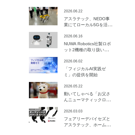
2026.06.22
アスラテック、NEDO事
業にてローカル5Gを活用
した建設向けロボットの
2026.06.16
遠隔制御・通信最適化の
実証実験を実施
NUWA Robotics社製ロボ
ット2機種の取り扱いを開
始
2026.06.02
「フィジカルAI実践ゼ
ミ」の提供を開始
2026.05.22
動いてしゃべる「お父さ
んニューマティックロボ
ット （バルーンロボッ
2026.03.03
ト）」を開発
フェアリーデバイセズと
アスラテック、ホームセ
ンターの資材で製作可能