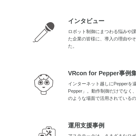
インタビュー
ロボット制御にまつわる悩みや課題
た企業の皆様に、導入の理由や
た。
VRcon for Pepper事例
インターネット越しにPepperを遠
Pepper」。動作制御だけでな
のような場面で活用されている
運用支援
事例
アスラテックは、さまざまなロ