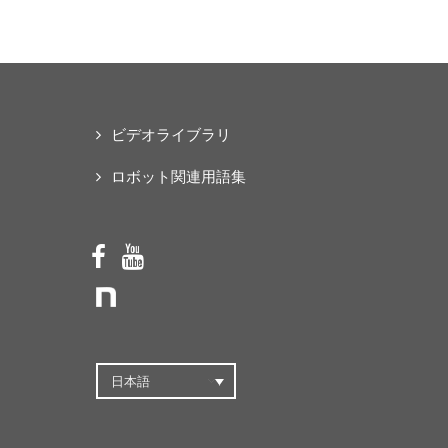
な「オープンソース・ス
マートパワードスーツ」
の共同開発プロジェクト
を始動
ビデオライブラリ
ロボット関連用語集
日本語