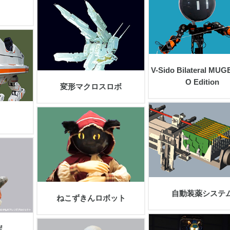
view
view
V-Sido Bilateral MU
O Edition
変形マクロスロボ
view
view
自動装薬システ
ねこずきんロボット
ボ