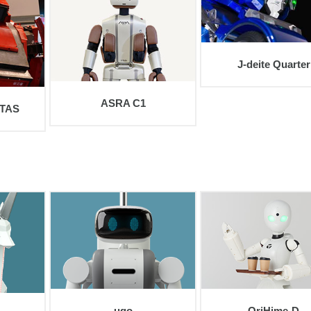
view
J-deite Quarter
ASRA C1
TAS
view
view
ugo
OriHime-D