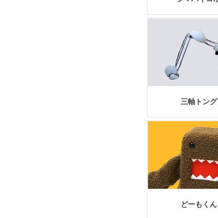
view
三軸トング
view
どーもくん