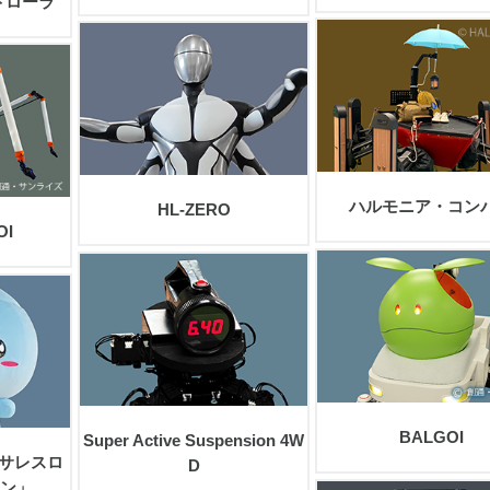
トローラ
view
view
ハルモニア・コン
HL-ZERO
OI
view
view
BALGOI
Super Active Suspension 4W
サレスロ
D
リン」