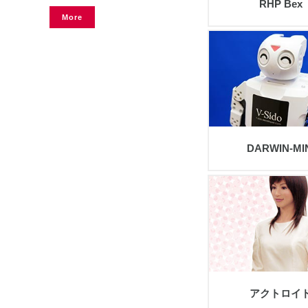
RHP Bex
More
view
DARWIN-MI
view
アクトロイ