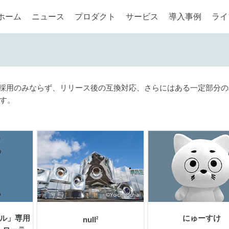
ホーム
ニュース
プロダクト
サービス
導入事例
ライ
のご採用のみならず、リリース後の互換対応、さらにはある一定部分
す。
view
view
モデル」専用
にゅーすけ
null
2