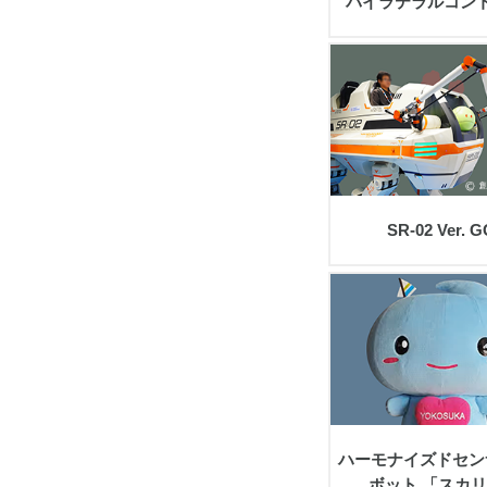
バイラテラルコン
view
SR-02 Ver. G
view
ハーモナイズドセン
ボット 「スカ