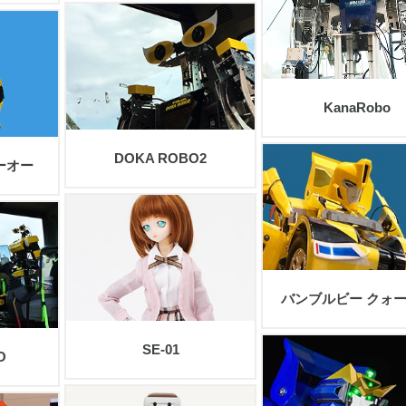
view
view
KanaRobo
DOKA ROBO2
ーオー
view
view
バンブルビー クォ
SE-01
O
view