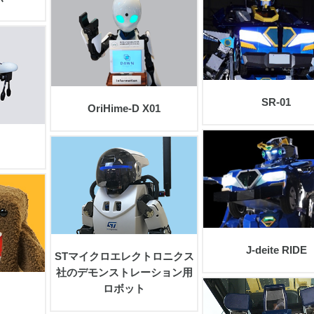
view
view
SR-01
OriHime-D X01
view
view
J-deite RIDE
STマイクロエレクトロニクス
社のデモンストレーション用
ロボット