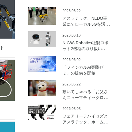
2026.06.22
アスラテック、NEDO事
業にてローカル5Gを活用
した建設向けロボットの
2026.06.16
遠隔制御・通信最適化の
実証実験を実施
NUWA Robotics社製ロボ
ト
ット2機種の取り扱いを開
始
2026.06.02
「フィジカルAI実践ゼ
ミ」の提供を開始
2026.05.22
動いてしゃべる「お父さ
んニューマティックロボ
ット （バルーンロボッ
2026.03.03
ト）」を開発
フェアリーデバイセズと
アスラテック、ホームセ
ンターの資材で製作可能