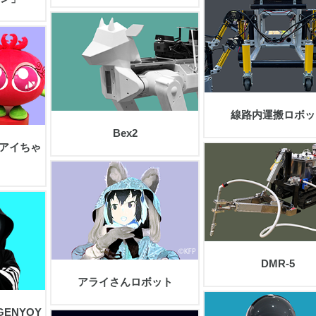
view
view
線路内運搬ロボッ
Bex2
アイちゃ
view
view
DMR-5
アライさんロボット
ENYOY