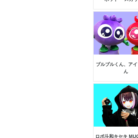
view
ブルブルくん、アイ
ん
view
ロボ斗和キセキ MUG