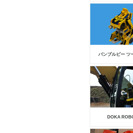
view
バンブルビー ツ
view
DOKA ROB