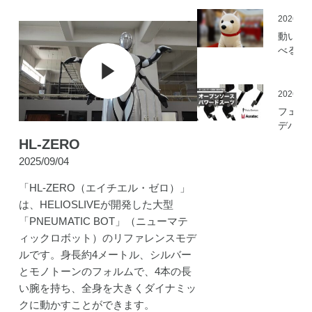
を開始
2026.05
動いて
べる「
さんニ
マティ
ロボッ
2026.03
（バル
フェア
ロボッ
デバイ
ト）」
とアス
HL-ZERO
発
ック、
2025/09/04
ムセン
の資材
「HL-ZERO（エイチエル・ゼロ）」
作可能
は、HELIOSLIVEが開発した大型
「オー
「PNEUMATIC BOT」（ニューマテ
ソース
マート
ィックロボット）のリファレンスモデ
ードス
ルです。身長約4メートル、シルバー
ツ」の
とモノトーンのフォルムで、4本の長
開発プ
い腕を持ち、全身を大きくダイナミッ
ェクト
クに動かすことができます。
動