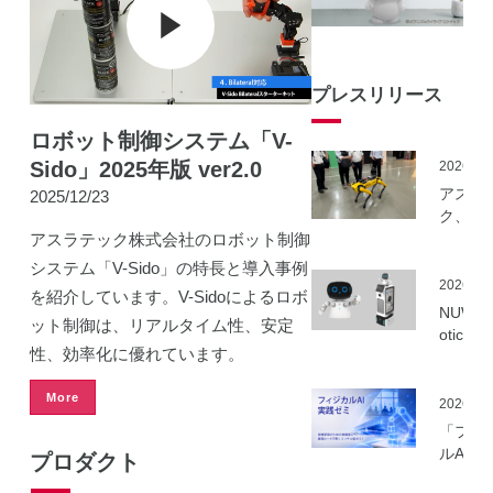
プレスリリース
ロボット制御システム「V-
Sido」2025年版 ver2.0
2026.06
アスラ
2025/12/23
ク、NE
事業に
アスラテック株式会社のロボット制御
ーカル5
システム「V-Sido」の特長と導入事例
を活用
2026.06
を紹介しています。V-Sidoによるロボ
建設向
NUWA 
ット制御は、リアルタイム性、安定
ボット
otics
隔制御
性、効率化に優れています。
ボット
信最適
種の取
実証実
More
いを開
2026.06
実施
「フィ
ルAI実
プロダクト
ミ」の