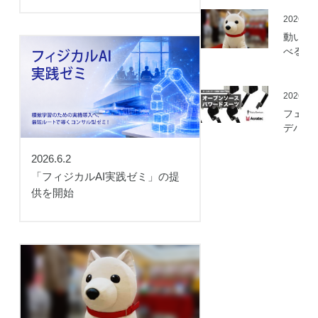
を開始
2026.05
動いて
べる「
さんニ
マティ
ロボッ
2026.03
（バル
フェア
ロボッ
デバイ
ト）」
とアス
発
ック、
2026.6.2
ムセン
「フィジカルAI実践ゼミ」の提
の資材
供を開始
作可能
「オー
ソース
マート
ードス
ツ」の
開発プ
ェクト
動