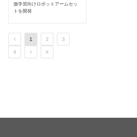
倣学習向けロボットアームセッ
トを開発
1
2
3
4