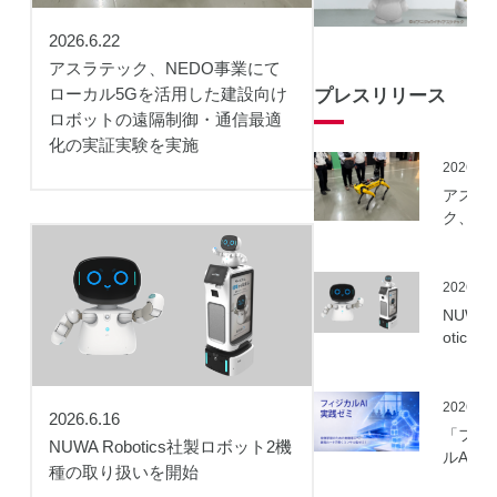
2026.6.22
アスラテック、NEDO事業にて
ローカル5Gを活用した建設向け
プレスリリース
ロボットの遠隔制御・通信最適
化の実証実験を実施
2026.06
アスラ
ク、NE
事業に
ーカル5
を活用
2026.06
建設向
NUWA 
ボット
otics
隔制御
ボット
信最適
種の取
実証実
いを開
2026.06
実施
2026.6.16
「フィ
NUWA Robotics社製ロボット2機
ルAI実
種の取り扱いを開始
ミ」の