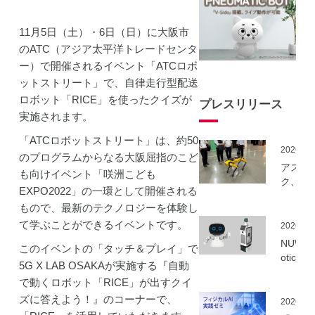
11月5日（土）・6日（日）に大阪市
のATC（アジア太平洋トレードセンタ
ー）で開催されるイベント「ATCロボ
ットストリート」で、自律走行型配送
ロボット「RICE」を使ったクイズが
プレスリリース
実施されます。
「ATCロボットストリート」は、約50
2026.06
のプログラムからなる大阪屈指のこど
アスラ
も向けイベント「咲洲こども
ク、NE
EXPO2022」の一環として開催される
事業に
もので、最新のテクノロジーを体験し
ーカル5
を活用
て学ぶことができるイベントです。
2026.06
建設向
NUWA 
このイベントの「タッチ＆プレイ」で
ボット
otics
5G X LAB OSAKAが実施する『自動
隔制御
ボット
信最適
で動くロボット「RICE」が出すクイ
種の取
実証実
ズに答えよう！』のコーナーで、
いを開
2026.06
実施