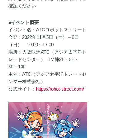
開発プ
確認ください
ェクト
動
■イベント概要
イベント名：ATCロボットストリート
会期：2022年11月5日（土）～6日
（日） 10:00～17:00
場所：大阪咲洲ATC（アジア太平洋ト
レードセンター） ITM棟2F・3F・
6F・10F
主催：ATC（アジア太平洋トレードセ
ンター株式会社）
公式サイト：
https://robot-street.com/