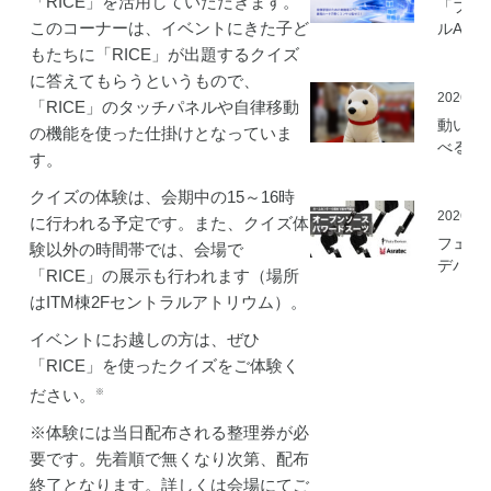
「RICE」を活用していただきます。
「フィ
このコーナーは、イベントにきた子ど
ルAI実
ミ」の
もたちに「RICE」が出題するクイズ
を開始
に答えてもらうというもので、
2026.05
「RICE」のタッチパネルや自律移動
動いて
の機能を使った仕掛けとなっていま
べる「
す。
さんニ
マティ
クイズの体験は、会期中の15～16時
ロボッ
2026.03
に行われる予定です。また、クイズ体
（バル
フェア
験以外の時間帯では、会場で
ロボッ
デバイ
「RICE」の展示も行われます（場所
ト）」
とアス
発
はITM棟2Fセントラルアトリウム）。
ック、
ムセン
イベントにお越しの方は、ぜひ
の資材
「RICE」を使ったクイズをご体験く
作可能
ださい。
※
「オー
ソース
※体験には当日配布される整理券が必
マート
要です。先着順で無くなり次第、配布
ードス
終了となります。詳しくは会場にてご
ツ」の