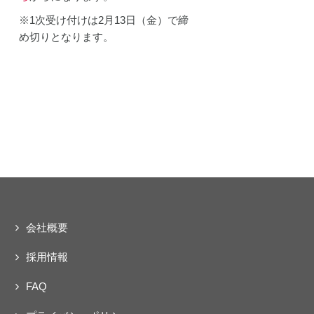
ェクト
動
※1次受け付けは2月13日（金）で締
め切りとなります。
会社概要
採用情報
FAQ