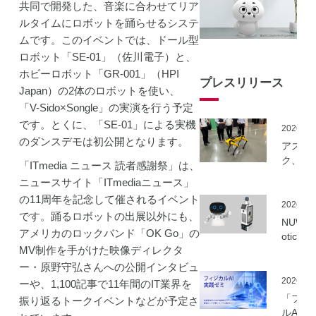
共同で開発した、音楽に合わせてリア
ルタイムにロボットを踊らせるシステ
ムです。このイベントでは、ドール型
ロボット「SE-01」（佐川電子）と、
ホビーロボット「GR-001」（HPI
プレスリリース
Japan）の2体のロボットを使い、
「V-Sido×Songle」の実演を行う予定
です。とくに、「SE-01」による実機
2026.06
のダンスデモは初公開となります。
アスラ
ク、NE
「ITmedia ニュース 読者感謝祭」は、
事業に
ニュースサイト「ITmediaニュース」
ーカル5
の11周年を記念して催されるイベント
を活用
2026.06
です。踊るロボットの出展以外にも、
建設向
NUWA 
ボット
アメリカのロックバンド「OK Go」の
otics
隔制御
MV制作を手がけた映像ディレクタ
ボット
信最適
種の取
ー・原野守弘さんへの公開インタビュ
実証実
いを開
2026.06
ーや、1,100記事で11年間のIT業界を
実施
「フィ
振り返るトークイベントなどが予定さ
ルAI実