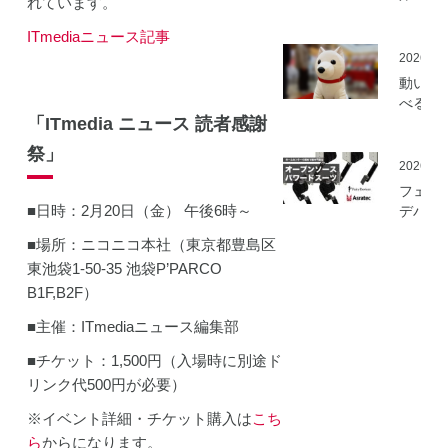
れています。
ミ」の
を開始
ITmediaニュース記事
2026.05
動いて
べる「
「ITmedia ニュース 読者感謝
さんニ
マティ
祭」
ロボッ
2026.03
（バル
フェア
ロボッ
■日時：2月20日（金） 午後6時～
デバイ
ト）」
とアス
発
■場所：ニコニコ本社（東京都豊島区
ック、
東池袋1-50-35 池袋P’PARCO
ムセン
の資材
B1F,B2F）
作可能
■主催：ITmediaニュース編集部
「オー
ソース
■チケット：1,500円（入場時に別途ド
マート
リンク代500円が必要）
ードス
ツ」の
※イベント詳細・チケット購入は
こち
開発プ
ら
からになります。