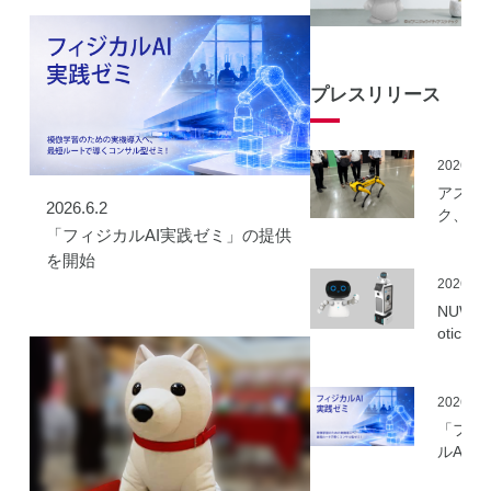
プレスリリース
2026.06
アスラ
2026.6.2
ク、NE
「フィジカルAI実践ゼミ」の提供
事業に
ーカル5
を開始
を活用
2026.06
建設向
NUWA 
ボット
otics
隔制御
ボット
信最適
種の取
実証実
いを開
2026.06
実施
「フィ
ルAI実
ミ」の