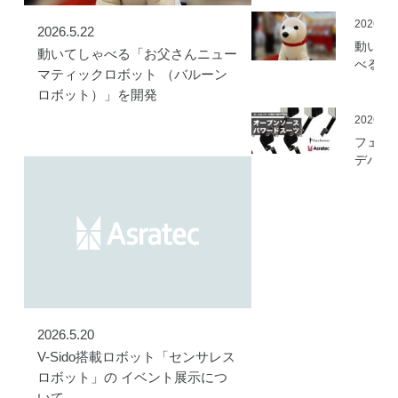
を開始
2026.05
2026.5.22
動いて
動いてしゃべる「お父さんニュー
べる「
マティックロボット （バルーン
さんニ
ロボット）」を開発
マティ
ロボッ
2026.03
（バル
フェア
ロボッ
デバイ
ト）」
とアス
発
ック、
ムセン
の資材
作可能
「オー
ソース
マート
ードス
2026.5.20
ツ」の
開発プ
V-Sido搭載ロボット「センサレス
ェクト
ロボット」の イベント展示につ
動
いて