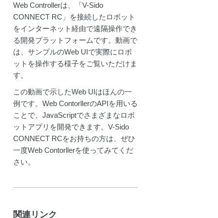
Web Controller
は、「
V-Sido
CONNECT RC
」を接続したロボット
をインターネット経由で遠隔操作でき
る開発プラットフォームです。動画で
は、サンプルの
Web UI
で実際にロボ
ットを操作する様子をご覧いただけま
す。
この動画で示した
Web UI
はほんの一
例です。
Web Contorller
の
API
を用いる
ことで、
JavaScript
でさまざまなロボ
ットアプリを開発できます。
V-Sido
CONNECT RC
をお持ちの方は、ぜひ
一度
Web Contorller
を使ってみてくだ
さい。
関連リンク