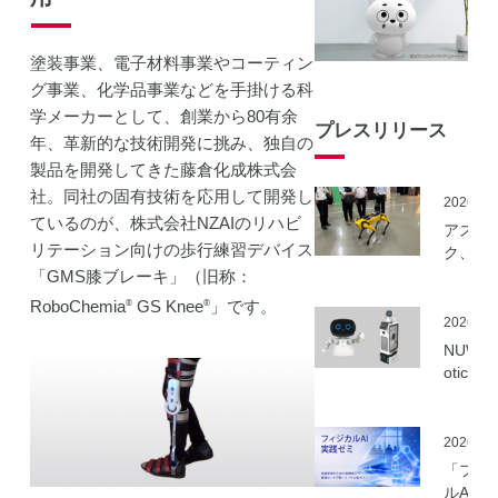
塗装事業、電子材料事業やコーティン
グ事業、化学品事業などを手掛ける科
学メーカーとして、創業から80有余
プレスリリース
年、革新的な技術開発に挑み、独自の
製品を開発してきた藤倉化成株式会
社。同社の固有技術を応用して開発し
2026.06
ているのが、株式会社NZAIのリハビ
アスラ
リテーション向けの歩行練習デバイス
ク、NE
事業に
「GMS膝ブレーキ」（旧称：
ーカル5
RoboChemia
GS Knee
」です。
®
®
を活用
2026.06
建設向
NUWA 
ボット
otics
隔制御
ボット
信最適
種の取
実証実
いを開
2026.06
実施
「フィ
ルAI実