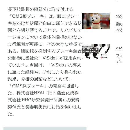
ミ」の
長下肢装具の膝部分に取り付ける
を開始
「GMS膝ブレーキ」は、膝にブレー
2026.05
キをかけた状態と自由に屈伸できる状
動いて
態とを切り替えることで、リハビリテ
べる「
さんニ
ーションにおいて身体的負担の少ない
マティ
歩行練習が可能に。その大きな特徴で
ロボッ
2026.03
ある、膝回転を抑制するブレーキ装置
（バル
フェア
の制御に当社の「V-Sido」が採用され
ロボッ
デバイ
ています。今回は、「V-Sido」の導入
ト）」
とアス
発
に至った経緯や、それにより得られた
ック、
効果、今後の展望などについて、
ムセン
の資材
「GMS膝ブレーキ」の開発を担当し
作可能
た、株式会社NZAI（旧：藤倉化成株
「オー
式会社 ERG研究開発部所属）の安齊
ソース
秀伸氏と長妻明美氏にお話を伺いまし
マート
た。
ードス
ツ」の
開発プ