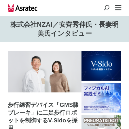
株式会社NZAI／安齊秀伸氏・長妻明
美氏インタビュー
歩行練習デバイス「GMS膝
ブレーキ」に二足歩行ロボ
ットを制御するV-Sidoを採
用