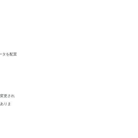
ータを配置
変更され
ありま