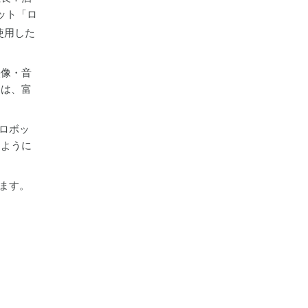
ット「ロ
使用した
映像・音
ンは、富
、ロボッ
るように
きます。