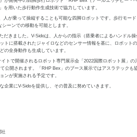
が開発中の四脚歩行ロボット「RHP Bex（アールエッチピー・
ー）」を用いた歩行動作生成技術で協力しています。
徴とし、人が乗って操縦することも可能な四脚ロボットです。歩行モー
なシーンでの移動を可能とします。
いただきました。V-Sidoは、人からの指示（搭乗者によるハンドル
ットに搭載されたジャイロなどのセンサー情報を基に、ロボット
どの全身動作も生成しています。
ッグサイトで開催されるロボット専門展示会「2022国際ロボット展」の
めて公開されます。「RHP Bex」のブース展示ではアスラテックも
ョンが実施される予定です。
企業にV-Sidoを提供し、その普及に努めていきます。
聞社