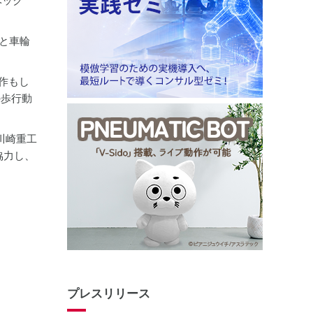
ベック
ドと車輪
操作もし
の歩行動
川崎重工
協力し、
プレスリリース