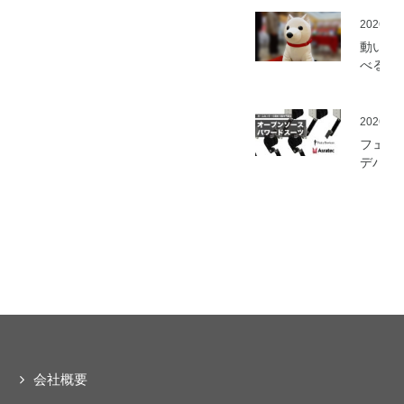
を開始
2026.05
動いて
べる「
さんニ
マティ
ロボッ
2026.03
（バル
フェア
ロボッ
デバイ
ト）」
とアス
発
ック、
ムセン
の資材
作可能
「オー
ソース
マート
ードス
ツ」の
開発プ
会社概要
ェクト
動