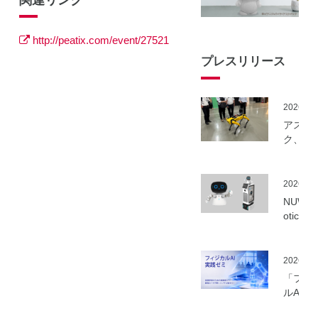
関連リンク
http://peatix.com/event/27521
プレスリリース
2026.06
アスラ
ク、NE
事業に
ーカル5
を活用
2026.06
建設向
NUWA 
ボット
otics
隔制御
ボット
信最適
種の取
実証実
いを開
2026.06
実施
「フィ
ルAI実
ミ」の