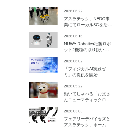
2026.06.22
アスラテック、NEDO事
業にてローカル5Gを活用
した建設向けロボットの
2026.06.16
遠隔制御・通信最適化の
実証実験を実施
NUWA Robotics社製ロボ
ット2機種の取り扱いを開
始
2026.06.02
「フィジカルAI実践ゼ
ミ」の提供を開始
2026.05.22
動いてしゃべる「お父さ
んニューマティックロボ
ット （バルーンロボッ
2026.03.03
ト）」を開発
フェアリーデバイセズと
アスラテック、ホームセ
ンターの資材で製作可能