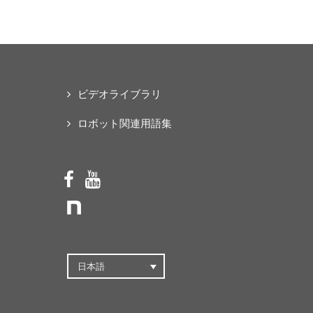
な「オープンソース・ス
マートパワードスーツ」
の共同開発プロジェクト
を始動
ビデオライブラリ
ロボット関連用語集
日本語