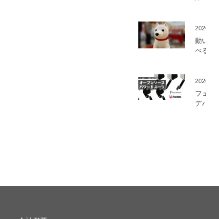
ミ」の
を開始
2026.05
動いて
べる「
さんニ
マティ
ロボッ
2026.03
（バル
フェア
ロボッ
デバイ
ト）」
とアス
発
ック、
ムセン
の資材
作可能
「オー
ソース
マート
ードス
ツ」の
開発プ