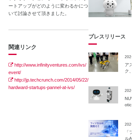
ートアップがどのように変わるかにつ
いて討論させて頂きました。
プレスリリース
関連リンク
2026.06
http://www.infinityventures.com/ivs/
アスラ
ク、NE
event/
事業に
http://jp.techcrunch.com/2014/05/22/
ーカル5
hardward-startups-pannel-at-ivs/
を活用
2026.06
建設向
NUWA 
ボット
otics
隔制御
ボット
信最適
種の取
実証実
いを開
2026.06
実施
「フィ
ルAI実