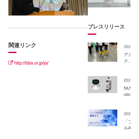
プレスリリース
関連リンク
2026.06
アスラ
ク、NE
http://bba.or.jp/ja/
事業に
ーカル5
を活用
2026.06
建設向
NUWA 
ボット
otics
隔制御
ボット
信最適
種の取
実証実
いを開
2026.06
実施
「フィ
ルAI実
ミ」の