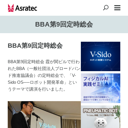
BBA第9回定時総会
BBA第9回定時総会
BBA
第
9
回定時総会 霞が関ビルで行わ
れた
BBA
（一般社団法人ブロードバン
ド推進協議会）の定時総会で、「
V-
Sido OS
──ロボット開発革命」とい
うテーマで講演を行いました。