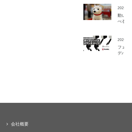
を開始
2026.05
動いて
べる「
さんニ
マティ
ロボッ
2026.03
（バル
フェア
ロボッ
デバイ
ト）」
とアス
発
ック、
ムセン
の資材
作可能
「オー
ソース
マート
ードス
ツ」の
開発プ
会社概要
ェクト
動