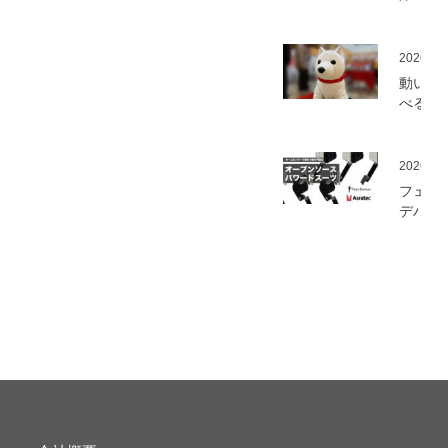
ミ」の
を開始
2026.05
動いて
べる「
さんニ
マティ
ロボッ
2026.03
（バル
フェア
ロボッ
デバイ
ト）」
とアス
発
ック、
ムセン
の資材
作可能
「オー
ソース
マート
ードス
ツ」の
開発プ