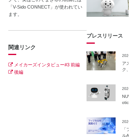
「
V-Sido CONNECT
」が使われてい
ます。
プレスリリース
関連リンク
2026.06
アスラ
メイカーズインタビュー#3 前編
ク、NE
後編
事業に
ーカル5
を活用
2026.06
建設向
NUWA 
ボット
otics
隔制御
ボット
信最適
種の取
実証実
いを開
2026.06
実施
「フィ
ルAI実