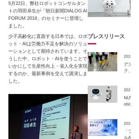
5月22日、弊社ロボットコンサルタン
トの羽田卓生が「朝日新聞DIALOG AI
FORUM 2018」のセミナーに登壇し
ました。
少子高齢化に直面する日本では、ロボ
プレスリリース
ット・AIは労働力不足を解決のソリュ
ーションとして期待されています。そ
2026.06
うした中、ロボット・AIを使うことで
アスラ
いかにして生産性向上・省人化を実現
ク、NE
するのか、最新事例を交えて講演しま
事業に
した。
ーカル5
を活用
2026.06
建設向
NUWA 
ボット
otics
隔制御
ボット
信最適
種の取
実証実
いを開
2026.06
実施
「フィ
ルAI実