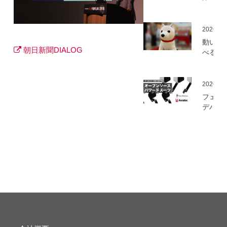
ミ」の
を開始
2026.05
動いて
朝日新聞DIALOG
べる「
さんニ
マティ
ロボッ
2026.03
（バル
フェア
ロボッ
デバイ
ト）」
とアス
発
ック、
ムセン
の資材
作可能
「オー
ソース
マート
ードス
ツ」の
開発プ