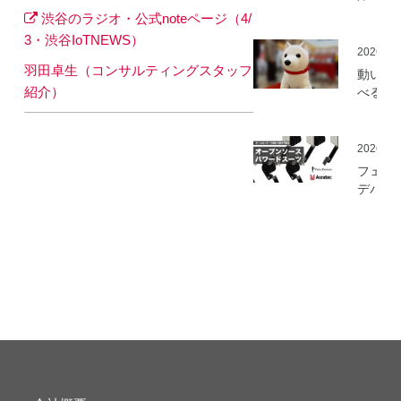
ミ」の
渋谷のラジオ・公式noteページ（4/
を開始
3・渋谷IoTNEWS）
2026.05
羽田卓生（コンサルティングスタッフ
動いて
紹介）
べる「
さんニ
マティ
ロボッ
2026.03
（バル
フェア
ロボッ
デバイ
ト）」
とアス
発
ック、
ムセン
の資材
作可能
「オー
ソース
マート
ードス
ツ」の
開発プ