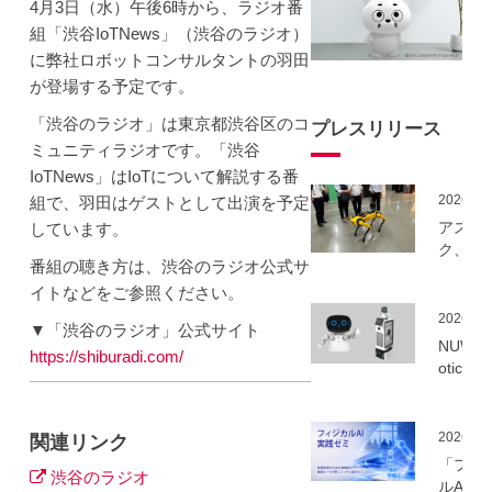
4月3日（水）午後6時から、ラジオ番
組「渋谷IoTNews」（渋谷のラジオ）
に弊社ロボットコンサルタントの羽田
が登場する予定です。
「渋谷のラジオ」は東京都渋谷区のコ
プレスリリース
ミュニティラジオです。「渋谷
IoTNews」はIoTについて解説する番
2026.06
組で、羽田はゲストとして出演を予定
アスラ
しています。
ク、NE
番組の聴き方は、渋谷のラジオ公式サ
事業に
イトなどをご参照ください。
ーカル5
を活用
2026.06
▼「渋谷のラジオ」公式サイト
建設向
NUWA 
https://shiburadi.com/
ボット
otics
隔制御
ボット
信最適
種の取
実証実
いを開
2026.06
関連リンク
実施
「フィ
渋谷のラジオ
ルAI実