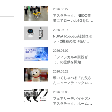
2026.06.22
アスラテック、NEDO事
業にてローカル5Gを活用
した建設向けロボットの
2026.06.16
遠隔制御・通信最適化の
実証実験を実施
NUWA Robotics社製ロボ
ット2機種の取り扱いを開
始
2026.06.02
「フィジカルAI実践ゼ
ミ」の提供を開始
2026.05.22
動いてしゃべる「お父さ
んニューマティックロボ
ット （バルーンロボッ
2026.03.03
ト）」を開発
フェアリーデバイセズと
アスラテック、ホームセ
ンターの資材で製作可能