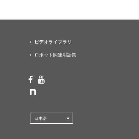
な「オープンソース・ス
マートパワードスーツ」
の共同開発プロジェクト
を始動
ビデオライブラリ
ロボット関連用語集
日本語