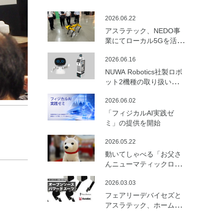
2026.06.22
アスラテック、NEDO事
業にてローカル5Gを活用
した建設向けロボットの
2026.06.16
遠隔制御・通信最適化の
実証実験を実施
NUWA Robotics社製ロボ
ット2機種の取り扱いを開
始
2026.06.02
「フィジカルAI実践ゼ
ミ」の提供を開始
2026.05.22
動いてしゃべる「お父さ
んニューマティックロボ
ット （バルーンロボッ
2026.03.03
ト）」を開発
フェアリーデバイセズと
アスラテック、ホームセ
ンターの資材で製作可能