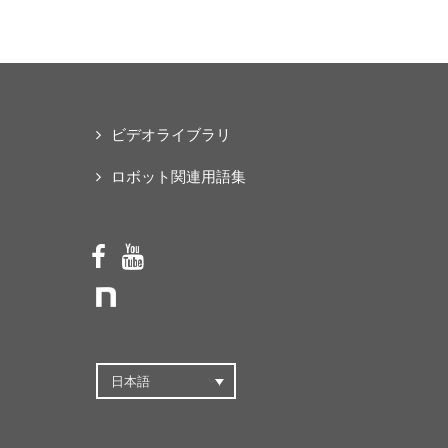
な「オープンソース・ス
マートパワードスーツ」
の共同開発プロジェクト
を始動
ビデオライブラリ
ロボット関連用語集
日本語