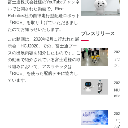
富士通株式会社様のYouTubeチャンネ
ルで公開された動画で、Rice
Robotics社の自律走行型配送ロボット
「RICE」を取り上げていただきまし
たのでお知らせいたします。
プレスリリース
この動画は、2020年2月に行われた展
示会「HCJ2020」での、富士通ブー
2026.06
スの出展内容を紹介したものです。こ
アスラ
の動画で紹介されている富士通様の取
ク、NE
り組みにおいて、アスラテックは
事業に
「RICE」を使った配膳デモに協力し
ーカル5
ています。
を活用
2026.06
建設向
NUWA 
ボット
otics
隔制御
ボット
信最適
種の取
実証実
いを開
2026.06
実施
「フィ
ルAI実