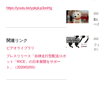
ミ」の
https://youtu.be/ypkpLp3onHg
を開始
2026.05
動いて
べる「
さんニ
マティ
ロボッ
2026.03
関連リンク
（バル
フェア
ロボッ
ビデオライブラリ
デバイ
ト）」
とアス
プレスリリース「自律走行型配送ロボ
発
ック、
ット「RICE」の日本展開をサポー
ムセン
ト」（2020/02/03）
の資材
作可能
「オー
ソース
マート
ードス
ツ」の
開発プ