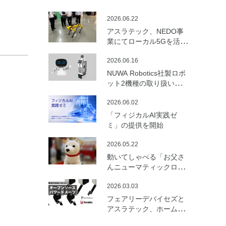
2026.06.22
アスラテック、NEDO事
業にてローカル5Gを活用
した建設向けロボットの
2026.06.16
遠隔制御・通信最適化の
実証実験を実施
NUWA Robotics社製ロボ
ット2機種の取り扱いを開
始
2026.06.02
「フィジカルAI実践ゼ
ミ」の提供を開始
2026.05.22
動いてしゃべる「お父さ
んニューマティックロボ
ット （バルーンロボッ
2026.03.03
ト）」を開発
フェアリーデバイセズと
アスラテック、ホームセ
ンターの資材で製作可能