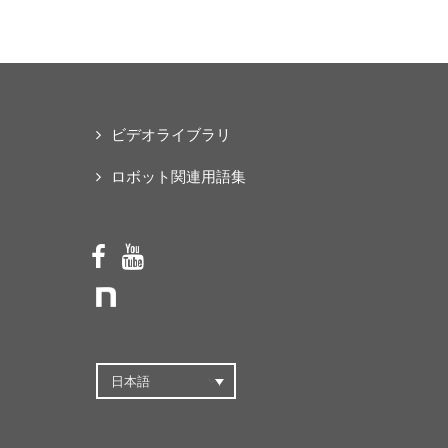
な「オープンソース・ス
マートパワードスーツ」
の共同開発プロジェクト
を始動
ビデオライブラリ
ロボット関連用語集
日本語