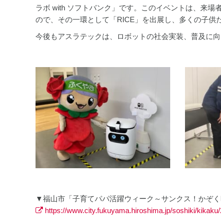
ラボ with ソフトバンク」です。このイベントは、来
ので、その一環として「RICE」を出展し、多くの子
今後もアスラテックは、ロボットの社会実装、普及に向
▼福山市「子育てパパ活躍ウィーク～サンクス！かぞく
https://www.city.fukuyama.hiroshima.jp/soshiki/kikaku