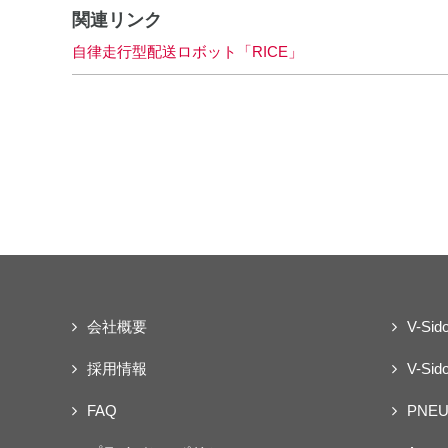
関連リンク
自律走行型配送ロボット「RICE」
会社概要
V-Sid
採用情報
V-Sido
FAQ
PNEU