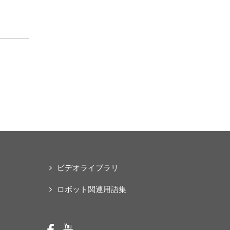
な「オープンソース・ス
マートパワードスーツ」
の共同開発プロジェクト
を始動
ビデオライブラリ
ロボット関連用語集