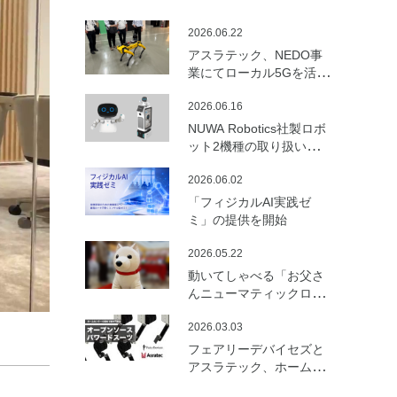
2026.06.22
アスラテック、NEDO事
業にてローカル5Gを活用
した建設向けロボットの
2026.06.16
遠隔制御・通信最適化の
実証実験を実施
NUWA Robotics社製ロボ
ット2機種の取り扱いを開
始
2026.06.02
「フィジカルAI実践ゼ
ミ」の提供を開始
2026.05.22
動いてしゃべる「お父さ
んニューマティックロボ
ット （バルーンロボッ
2026.03.03
ト）」を開発
フェアリーデバイセズと
アスラテック、ホームセ
ンターの資材で製作可能