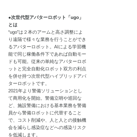
●次世代型アバターロボット「ugo」
とは
“ugo”は２本のアームと高さ調整によ
り遠隔で様々な業務を行うことができ
るアバターロボット。AIによる学習機
能で同じ稼働条件下であれば自動モー
ドも可能。従来の単純なアバターロボ
ットと完全自動化ロボット双方の利点
を併せ持つ次世代型ハイブリッドアバ
ターロボットです。
2021年より警備ソリューションとし
て商用化を開始。警備立哨や巡回な
ど、施設警備における基本業務を警備
員から警備ロボットに代替すること
で、コスト削減や、人と人との接触機
会を減らし感染症などへの感染リスク
を低減します。