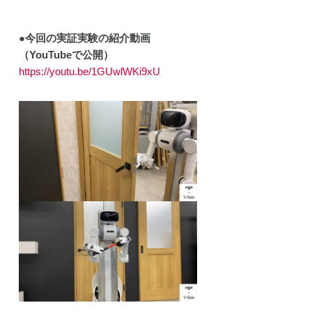
ェクト
動
●今回の実証実験の紹介動画
（YouTubeで公開）
https://youtu.be/1GUwlWKi9xU