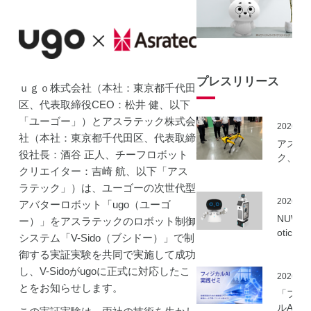
プレスリリース
ｕｇｏ株式会社（本社：東京都千代田
区、代表取締役CEO：松井 健、以下
「ユーゴー」）とアスラテック株式会
2026.06
社（本社：東京都千代田区、代表取締
アスラ
役社長：酒谷 正人、チーフロボット
ク、NE
クリエイター：吉崎 航、以下「アス
事業に
ーカル5
ラテック」）は、ユーゴーの次世代型
を活用
2026.06
アバターロボット「ugo（ユーゴ
建設向
NUWA 
ー）」をアスラテックのロボット制御
ボット
otics
システム「V-Sido（ブシドー）」で制
隔制御
ボット
御する実証実験を共同で実施して成功
信最適
種の取
実証実
し、V-Sidoがugoに正式に対応したこ
いを開
2026.06
実施
とをお知らせします。
「フィ
ルAI実