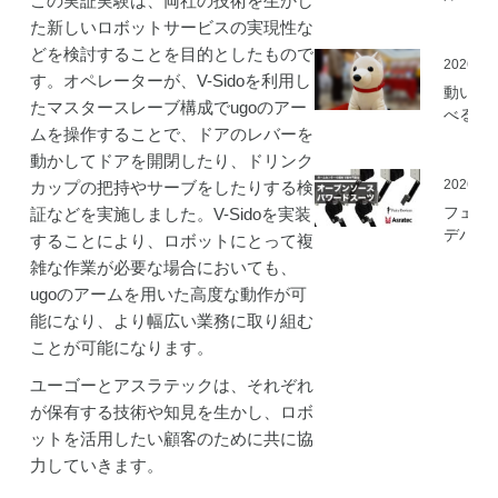
この実証実験は、両社の技術を生かし
ミ」の
た新しいロボットサービスの実現性な
を開始
どを検討することを目的としたもので
2026.05
す。オペレーターが、V-Sidoを利用し
動いて
たマスタースレーブ構成でugoのアー
べる「
ムを操作することで、ドアのレバーを
さんニ
マティ
動かしてドアを開閉したり、ドリンク
ロボッ
2026.03
カップの把持やサーブをしたりする検
（バル
フェア
証などを実施しました。V-Sidoを実装
ロボッ
デバイ
することにより、ロボットにとって複
ト）」
とアス
雑な作業が必要な場合においても、
発
ック、
ugoのアームを用いた高度な動作が可
ムセン
能になり、より幅広い業務に取り組む
の資材
作可能
ことが可能になります。
「オー
ユーゴーとアスラテックは、それぞれ
ソース
が保有する技術や知見を生かし、ロボ
マート
ードス
ットを活用したい顧客のために共に協
ツ」の
力していきます。
開発プ