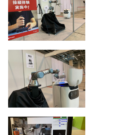
ェクト
動