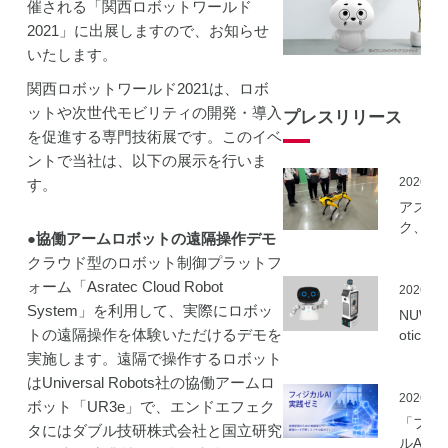
催される「関西ロボットワールド
2021」に出展しますので、お知らせ
いたします。
関西ロボットワールド2021は、ロボ
ットや次世代モビリティの開発・導入
プレスリリース
を促進する専門技術展です。このイベ
ントで当社は、以下の展示を行いま
2026.06
す。
アスラ
ク、NE
●協働アームロボットの遠隔操作デモ
事業に
クラウド型のロボット制御プラットフ
ーカル5
ォーム「Asratec Cloud Robot
を活用
2026.06
建設向
System」を利用して、実際にロボッ
NUWA 
ボット
トの遠隔操作を体験いただけるデモを
otics
隔制御
ボット
実施します。遠隔で操作するロボット
信最適
種の取
はUniversal Robots社の協働アームロ
実証実
いを開
2026.06
ボット「UR3e」で、エンドエフェク
実施
「フィ
タにはダブル技研株式会社と国立研究
ルAI実