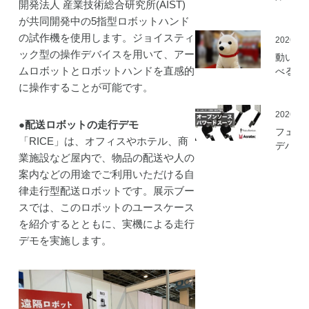
開発法人 産業技術総合研究所(AIST)
ミ」の
が共同開発中の5指型ロボットハンド
を開始
の試作機を使用します。ジョイスティ
2026.05
ック型の操作デバイスを用いて、アー
動いて
ムロボットとロボットハンドを直感的
べる「
さんニ
に操作することが可能です。
マティ
ロボッ
2026.03
●配送ロボットの走行デモ
（バル
フェア
ロボッ
「RICE」は、オフィスやホテル、商
デバイ
ト）」
業施設など屋内で、物品の配送や人の
とアス
発
ック、
案内などの用途でご利用いただける自
ムセン
律走行型配送ロボットです。展示ブー
の資材
スでは、このロボットのユースケース
作可能
を紹介するとともに、実機による走行
「オー
デモを実施します。
ソース
マート
ードス
ツ」の
開発プ