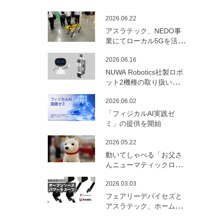
2026.06.22
アスラテック、NEDO事
業にてローカル5Gを活用
した建設向けロボットの
2026.06.16
遠隔制御・通信最適化の
実証実験を実施
NUWA Robotics社製ロボ
ット2機種の取り扱いを開
始
2026.06.02
「フィジカルAI実践ゼ
ミ」の提供を開始
2026.05.22
動いてしゃべる「お父さ
んニューマティックロボ
ット （バルーンロボッ
2026.03.03
ト）」を開発
フェアリーデバイセズと
アスラテック、ホームセ
ンターの資材で製作可能