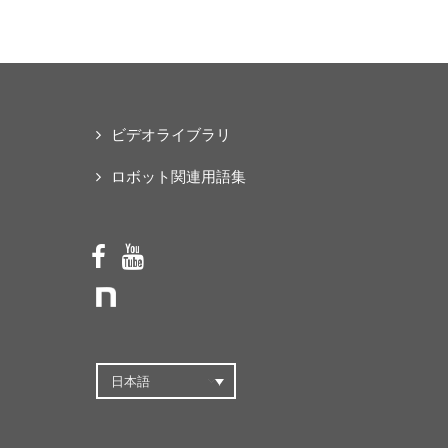
な「オープンソース・ス
マートパワードスーツ」
の共同開発プロジェクト
を始動
ビデオライブラリ
ロボット関連用語集
日本語