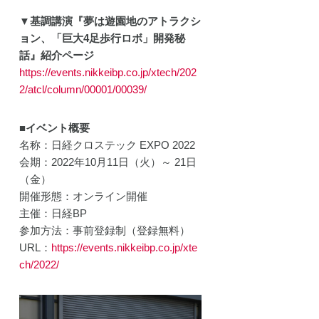
開発プ
▼基調講演『夢は遊園地のアトラクシ
ェクト
ョン、「巨大4足歩行ロボ」開発秘
動
話』紹介ページ
https://events.nikkeibp.co.jp/xtech/202
2/atcl/column/00001/00039/
■イベント概要
名称：日経クロステック EXPO 2022
会期：2022年10月11日（火）～ 21日
（金）
開催形態：オンライン開催
主催：日経BP
参加方法：事前登録制（登録無料）
URL：
https://events.nikkeibp.co.jp/xte
ch/2022/