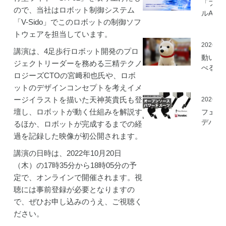
「フィ
ので、当社はロボット制御システム
ルAI実
「V-Sido」でこのロボットの制御ソフ
ミ」の
を開始
トウェアを担当しています。
2026.05
講演は、4足歩行ロボット開発のプロ
動いて
ジェクトリーダーを務める三精テクノ
べる「
ロジーズCTOの宮﨑和也氏や、ロボ
さんニ
ットのデザインコンセプトを考えイメ
マティ
ロボッ
ージイラストを描いた天神英貴氏も登
2026.03
（バル
壇し、ロボットが動く仕組みを解説す
フェア
ロボッ
デバイ
るほか、ロボットが完成するまでの経
ト）」
とアス
過を記録した映像が初公開されます。
発
ック、
ムセン
講演の日時は、2022年10月20日
の資材
（木）の17時35分から18時05分の予
作可能
定で、オンラインで開催されます。視
「オー
聴には事前登録が必要となりますの
ソース
で、ぜひお申し込みのうえ、ご視聴く
マート
ードス
ださい。
ツ」の