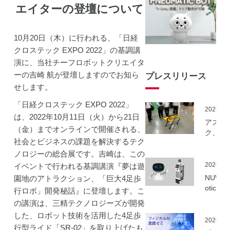
エイターの登壇について
10月20日（木）に行われる、「日経
クロステック EXPO 2022」の基調講
演に、当社チーフロボットクリエイタ
ーの吉崎 航が登壇しますのでお知ら
プレスリリース
せします。
「日経クロステック EXPO 2022」
2026.06
は、2022年10月11日（火）から21日
アスラ
（金）までオンラインで開催される、
ク、NE
社会とビジネスの課題を解決するテク
事業に
ーカル5
ノロジーの総合展です。吉崎は、この
を活用
2026.06
イベントで行われる基調講演『夢は遊
建設向
NUWA 
園地のアトラクション、「巨大4足歩
ボット
otics
行ロボ」開発秘話』に登壇します。こ
隔制御
ボット
の講演は、三精テクノロジーズが開発
信最適
種の取
実証実
した、ロボット技術を活用した4足歩
いを開
2026.06
実施
行型ライド「SR-02」を取り上げたも