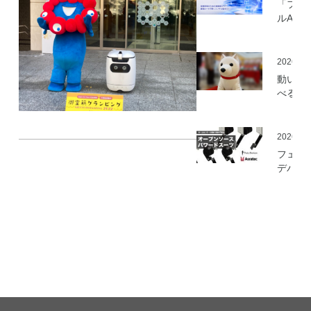
「フィ
ルAI実
ミ」の
を開始
2026.05
動いて
べる「
さんニ
マティ
ロボッ
2026.03
（バル
フェア
ロボッ
デバイ
ト）」
とアス
発
ック、
ムセン
の資材
作可能
「オー
ソース
マート
ードス
ツ」の