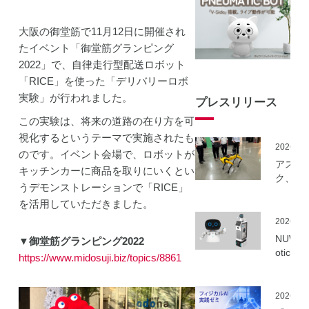
大阪の御堂筋で11月12日に開催され
たイベント「御堂筋グランピング
2022」で、自律走行型配送ロボット
「RICE」を使った「デリバリーロボ
実験」が行われました。
プレスリリース
この実験は、将来の道路の在り方を可
視化するというテーマで実施されたも
2026.06
のです。イベント会場で、ロボットが
アスラ
キッチンカーに商品を取りにいくとい
ク、NE
うデモンストレーションで「RICE」
事業に
を活用していただきました。
ーカル5
を活用
2026.06
建設向
NUWA 
▼御堂筋グランピング2022
ボット
otics
https://www.midosuji.biz/topics/8861
隔制御
ボット
信最適
種の取
実証実
いを開
2026.06
実施