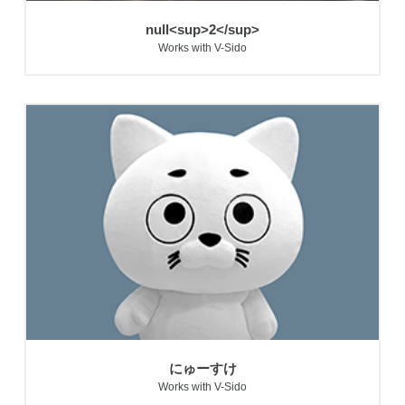
null<sup>2</sup>
Works with V-Sido
にゅーすけ
Works with V-Sido