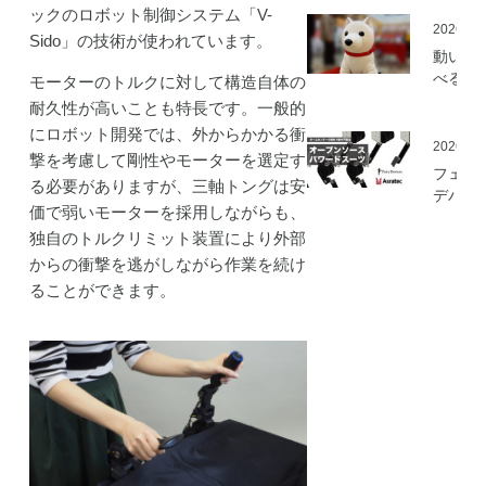
を開始
ックのロボット制御システム「V-
2026.05
Sido」の技術が使われています。
動いて
べる「
モーターのトルクに対して構造自体の
さんニ
耐久性が高いことも特長です。一般的
マティ
にロボット開発では、外からかかる衝
ロボッ
2026.03
撃を考慮して剛性やモーターを選定す
（バル
フェア
る必要がありますが、三軸トングは安
ロボッ
デバイ
ト）」
価で弱いモーターを採用しながらも、
とアス
発
独自のトルクリミット装置により外部
ック、
ムセン
からの衝撃を逃がしながら作業を続け
の資材
ることができます。
作可能
「オー
ソース
マート
ードス
ツ」の
開発プ
ェクト
動