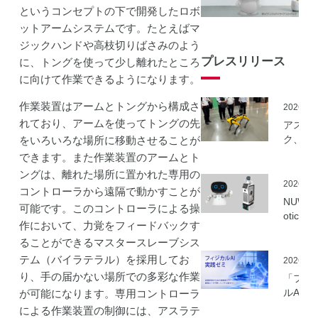
というコンセプトの下で開発したロボ
ットアームシステムです。たとえばマ
ジックハンドや高枝切りばさみのよう
プレスリリース
に、トングを使って少し離れたところ
に向けて作業できるようになります。
作業装置はアームとトングから構成さ
2026.06
れており、アームを使ってトングの先
アスラ
ク、NE
をいろいろな場所に移動させることが
事業に
できます。また作業装置のアームとト
ーカル5
ングは、離れた場所に置かれた専用の
を活用
2026.06
コントローラから遠隔で動かすことが
建設向
NUWA 
可能です。このコントローラによる操
ボット
otics
隔制御
作において、力覚をフィードバックす
ボット
信最適
ることができるマスタースレーブシス
種の取
実証実
いを開
テム（バイラテラル）を採用してお
2026.06
実施
り、手の届かない場所での多彩な作業
「フィ
ルAI実
が可能になります。専用コントローラ
ミ」の
による作業装置の制御には、アスラテ