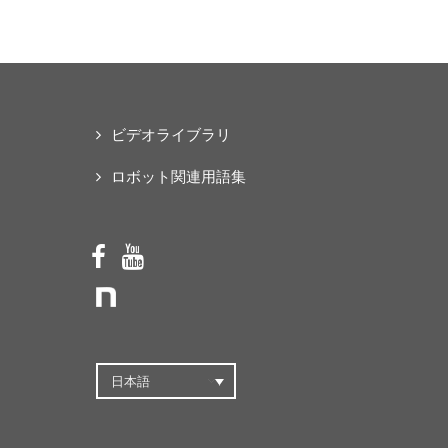
な「オープンソース・ス
マートパワードスーツ」
の共同開発プロジェクト
を始動
ビデオライブラリ
ロボット関連用語集
日本語