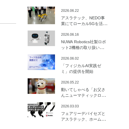
2026.06.22
アスラテック、NEDO事
業にてローカル5Gを活用
した建設向けロボットの
2026.06.16
遠隔制御・通信最適化の
実証実験を実施
NUWA Robotics社製ロボ
ット2機種の取り扱いを開
始
2026.06.02
「フィジカルAI実践ゼ
ミ」の提供を開始
2026.05.22
動いてしゃべる「お父さ
んニューマティックロボ
ット （バルーンロボッ
2026.03.03
ト）」を開発
フェアリーデバイセズと
アスラテック、ホームセ
ンターの資材で製作可能