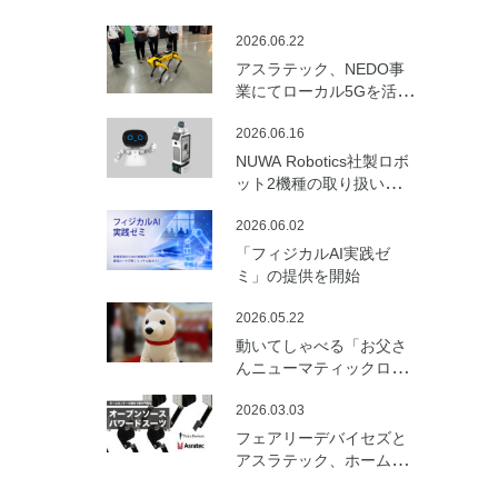
2026.06.22
アスラテック、NEDO事
業にてローカル5Gを活用
した建設向けロボットの
2026.06.16
遠隔制御・通信最適化の
実証実験を実施
NUWA Robotics社製ロボ
ット2機種の取り扱いを開
始
2026.06.02
「フィジカルAI実践ゼ
ミ」の提供を開始
2026.05.22
動いてしゃべる「お父さ
んニューマティックロボ
ット （バルーンロボッ
2026.03.03
ト）」を開発
フェアリーデバイセズと
アスラテック、ホームセ
ンターの資材で製作可能