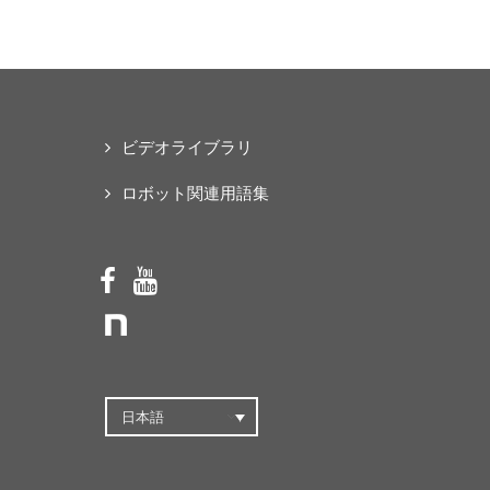
な「オープンソース・ス
マートパワードスーツ」
の共同開発プロジェクト
を始動
ビデオライブラリ
ロボット関連用語集
日本語