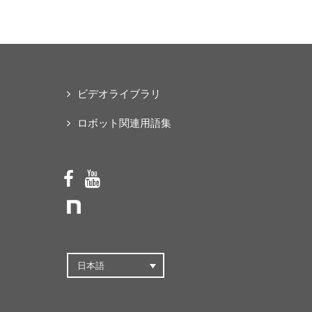
な「オープンソース・ス
マートパワードスーツ」
の共同開発プロジェクト
を始動
ビデオライブラリ
ロボット関連用語集
日本語