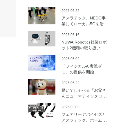
2026.06.22
アスラテック、NEDO事
業にてローカル5Gを活用
した建設向けロボットの
2026.06.16
遠隔制御・通信最適化の
実証実験を実施
NUWA Robotics社製ロボ
ット2機種の取り扱いを開
始
2026.06.02
「フィジカルAI実践ゼ
ミ」の提供を開始
2026.05.22
動いてしゃべる「お父さ
んニューマティックロボ
ット （バルーンロボッ
2026.03.03
ト）」を開発
フェアリーデバイセズと
アスラテック、ホームセ
ンターの資材で製作可能