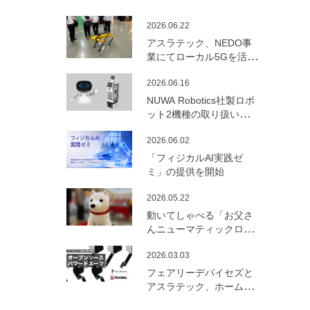
2026.06.22
アスラテック、NEDO事
業にてローカル5Gを活用
した建設向けロボットの
2026.06.16
遠隔制御・通信最適化の
実証実験を実施
NUWA Robotics社製ロボ
ット2機種の取り扱いを開
始
2026.06.02
「フィジカルAI実践ゼ
ミ」の提供を開始
2026.05.22
動いてしゃべる「お父さ
んニューマティックロボ
ット （バルーンロボッ
2026.03.03
ト）」を開発
フェアリーデバイセズと
アスラテック、ホームセ
ンターの資材で製作可能