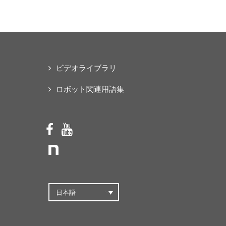
な「オープンソース・ス
マートパワードスーツ」
の共同開発プロジェクト
を始動
ビデオライブラリ
ロボット関連用語集
日本語