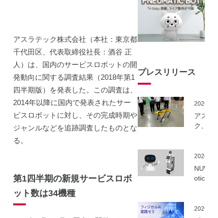
アスラテック株式会社（本社：東京都
千代田区、代表取締役社長：酒谷 正
人）は、国内のサービスロボットの開
プレスリリース
発動向に関する調査結果（2018年第1
四半期版）を発表した。この調査は、
2014年以降に国内で発表されたサー
2026.06
ビスロボットに対し、その完成時期や
アスラ
ク、NE
ジャンルなどを追跡調査したものとな
事業に
る。
ーカル5
を活用
2026.06
建設向
NUWA 
ボット
第1四半期の新規サービスロボ
otics
隔制御
ボット
ット数は34機種
信最適
種の取
実証実
いを開
2026.06
実施