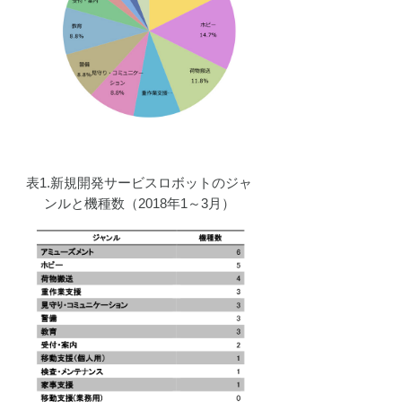
開発プ
ェクト
動
表1.新規開発サービスロボットのジャ
ンルと機種数（2018年1～3月）