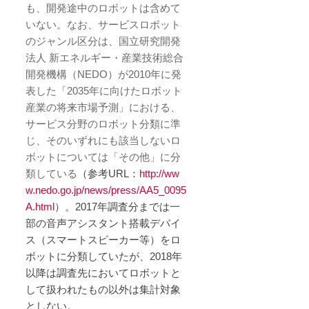
も、開発途中のロボットは含めて
いない。なお、サービスロボット
のジャンル区分は、国立研究開発
法人 新エネルギー・産業技術総合
開発機構（NEDO）が2010年に発
表した「2035年に向けたロボット
産業の将来市場予測」における、
サービス分野のロボット分類に準
じ、そのいずれにも該当しないロ
ボットについては「その他」に分
類している
（参考URL：
http://ww
w.nedo.go.jp/news/press/AA5_0095
A.html
）。2017年調査分までは一
部の音声アシスタント搭載デバイ
ス（スマートスピーカー等）をロ
ボットに分類していたが、2018年
以降は調査先においてロボットと
して扱われたもの以外は集計対象
としない。