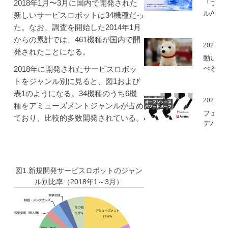
2018年1月〜3月に国内で開発された
「フィ
ルAI実
新しいサービスロボットは34機種だっ
ミ」の
た。なお、調査を開始した2014年1月
を開始
からの累計では、461機種が国内で開
2026.05
発されたことになる。
動いて
べる「
2018年に開発されたサービスロボッ
さんニ
トをジャンル別に見ると、図1および
マティ
表1のようになる。34機種のうち6機
ロボッ
2026.03
種をアミューズメントジャンルが占め
（バル
フェア
ており、比較的多数開発されている。
ロボッ
デバイ
ト）」
とアス
発
ック、
ムセン
の資材
図1.新規開発サービスロボットのジャン
作可能
ル別比率（2018年1～3月）
「オー
ソース
マート
ードス
ツ」の