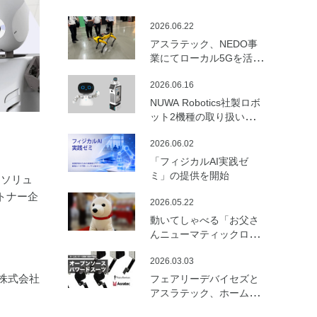
2026.06.22
アスラテック、NEDO事
業にてローカル5Gを活用
した建設向けロボットの
2026.06.16
遠隔制御・通信最適化の
実証実験を実施
NUWA Robotics社製ロボ
ット2機種の取り扱いを開
始
2026.06.02
「フィジカルAI実践ゼ
ミ」の提供を開始
御ソリュ
トナー企
2026.05.22
動いてしゃべる「お父さ
んニューマティックロボ
ット （バルーンロボッ
2026.03.03
ト）」を開発
株式会社
フェアリーデバイセズと
アスラテック、ホームセ
ンターの資材で製作可能