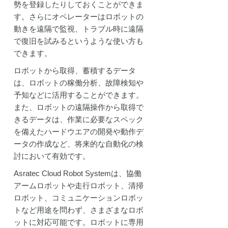
勢を登録したりしておくことができま
開発プ
す。さらにオペレーターはロボットの
ェクト
動
動きを遠隔で監視、トラブル時に遠隔
で復旧を試みるというような使い方も
できます。
ロボットから取得、蓄積するデータ
は、ロボットの稼働分析、故障検知や
予知などに活用することができます。
また、ロボットの遠隔操作から取得で
きるデータは、作業に必要なスペック
を備えたハードウエアの開発や動作デ
ータの作成など、将来的な自動化の検
討において有効です。
Asratec Cloud Robot Systemは、協働
アームロボットや走行ロボット、清掃
ロボット、コミュニケーションロボッ
トなど用途を問わず、さまざまなロボ
ットに対応可能です。ロボットに専用