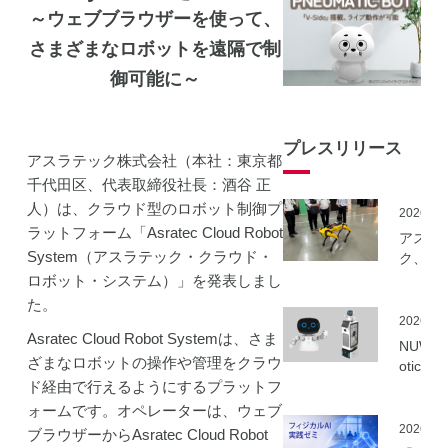
～ウェブブラウザーを使って、
さまざまなロボットを遠隔で制
御可能に～
プレスリリース
アスラテック株式会社（本社：東京都
千代田区、代表取締役社長：酒谷 正
人）は、クラウド型のロボット制御プ
2026.06
ラットフォーム「Asratec Cloud Robot
アスラ
System（アスラテック・クラウド・
ク、NE
事業に
ロボット・システム）」を発表しまし
ーカル5
た。
を活用
2026.06
Asratec Cloud Robot Systemは、さま
建設向
NUWA 
ボット
ざまなロボットの操作や管理をクラウ
otics
隔制御
ド経由で行えるようにするプラットフ
ボット
信最適
種の取
ォームです。オペレーターは、ウェブ
実証実
いを開
2026.06
ブラウザーからAsratec Cloud Robot
実施