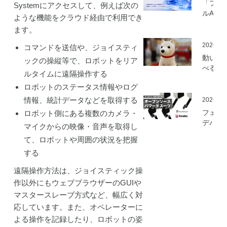
「フィ
Systemにアクセスして、例えば次の
ルAI実
ような機能をクラウド経由で利用でき
ミ」の
ます。
を開始
2026.05
コマンドを送信や、ジョイスティ
動いて
ックの操縦等で、ロボットをリア
べる「
ルタイムに遠隔操作する
さんニ
ロボットのステータス情報やログ
マティ
ロボッ
情報、統計データなどを取得する
2026.03
（バル
フェア
ロボット側にある複数のカメラ・
ロボッ
デバイ
マイクからの映像・音声を取得し
ト）」
とアス
発
て、ロボットや周囲の状況を把握
ック、
する
ムセン
の資材
遠隔操作方法は、ジョイスティック操
作可能
作以外にもウェブブラウザーのGUIや
「オー
ソース
マスタースレーブ方式など、幅広く対
マート
応しています。また、オペレーターに
ードス
よる操作を記録したり、ロボットの姿
ツ」の