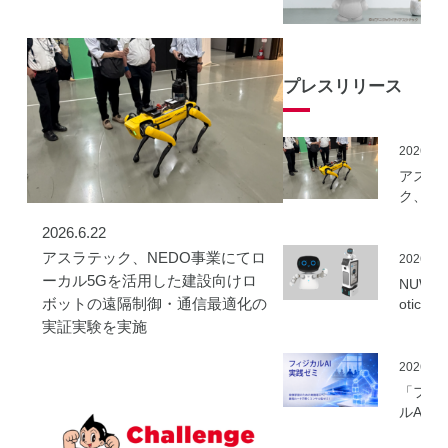
プレスリリース
2026.06
アスラ
ク、NE
事業に
2026.6.22
ーカル5
を活用
アスラテック、NEDO事業にてロ
2026.06
建設向
ーカル5Gを活用した建設向けロ
NUWA 
ボット
ボットの遠隔制御・通信最適化の
otics
隔制御
ボット
実証実験を実施
信最適
種の取
実証実
いを開
2026.06
実施
「フィ
ルAI実
ミ」の