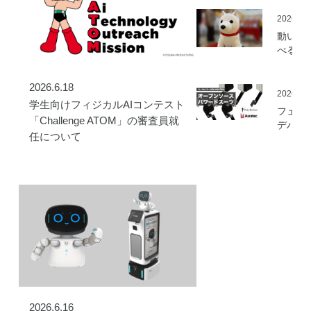
を開始
2026.05
動いて
べる「
さんニ
マティ
2026.6.18
ロボッ
2026.03
学生向けフィジカルAIコンテスト
（バル
フェア
ロボッ
「Challenge ATOM」の審査員就
デバイ
ト）」
任について
とアス
発
ック、
ムセン
の資材
作可能
「オー
ソース
マート
ードス
ツ」の
開発プ
ェクト
動
2026.6.16