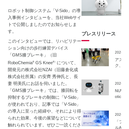
ロボット制御システム「V-Sido」の導
入事例インタビューを、当社Webサイ
トで公開しましたのでお知らせしま
す。
プレスリリース
このインタビューでは、リハビリテー
ション向けの歩行練習デバイス
2026.06
「GMS膝ブレーキ」（旧
アスラ
RoboChemia
GS Knee
について、
®
®）
ク、NE
開発元の株式会社NZAI（旧藤倉化成
事業に
株式会社所属）の安齊 秀伸氏と、長
ーカル5
を活用
妻 明美氏にお話を伺いました。
2026.06
建設向
「GMS膝ブレーキ」では、膝回転を
NUWA 
ボット
otics
抑制するブレーキの制御に「V-Sido」
隔制御
ボット
が使われており、記事では「V-Sido」
信最適
種の取
の導入に至った経緯や、それにより得
実証実
いを開
2026.06
実施
られた効果、今後の展望などについて
「フィ
触れられています。ぜひご一読くださ
ルAI実