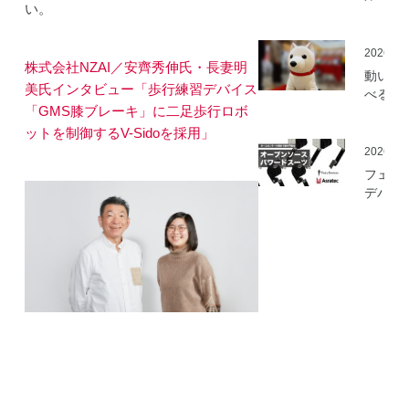
い。
ミ」の
を開始
2026.05
株式会社NZAI／安齊秀伸氏・長妻明
動いて
美氏インタビュー「歩行練習デバイス
べる「
「GMS膝ブレーキ」に二足歩行ロボ
さんニ
マティ
ットを制御するV-Sidoを採用」
ロボッ
2026.03
（バル
フェア
ロボッ
デバイ
ト）」
とアス
発
ック、
ムセン
の資材
作可能
「オー
ソース
マート
ードス
ツ」の
開発プ