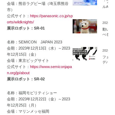
「フィ
会場：熊谷ラグビー場（埼玉県熊谷
ルAI実
市）
ミ」の
公式サイト：
https://panasonic.co.jp/sp
を開始
orts/wildknights/
2026.05
展示ロボット：SR-01
動いて
べる「
さんニ
名称：SEMICON JAPAN 2023
マティ
会期：2023年12月13日（水）～2023
ロボッ
2026.03
年12月15日（金）
（バル
フェア
ロボッ
会場：東京ビッグサイト
デバイ
ト）」
公式サイト：
https://www.semiconjapa
とアス
発
ック、
n.org/jp/about
ムセン
展示ロボット：SR-02
の資材
作可能
名称：福岡モビリティショー
「オー
ソース
会期：2023年12月22日（金）～2023
マート
年12月25日（月）
ードス
会場：マリンメッセ福岡
ツ」の