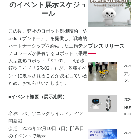
のイベント展示スケジュ
ール
この度、弊社のロボット制御技術「V-
Sido（ブシドー）」を提供し、戦略的
パートナーシップを締結した三精テク
プレスリリース
ノロジーズが保有するロボット（乗用
人型変形ロボット「SR-01」、4足歩
2026.06
行型ライド「SR-02」）が、各種イベ
アスラ
ントに展示されることが決定している
ク、NE
ため、お知らせいたします。
事業に
ーカル5
■イベント概要（展示期間）
を活用
2026.06
建設向
NUWA 
ボット
名称：パナソニックワイルドナイツ
otics
隔制御
ボット
開幕戦
信最適
種の取
会期：2023年12月10日（日）開幕日
実証実
いを開
2026.06
のイベントで展示
実施