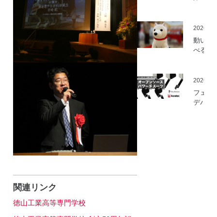
ミ」の
を開始
2026.05
動いて
べる「
さんニ
マティ
ロボッ
2026.03
（バル
フェア
ロボッ
デバイ
ト）」
とアス
発
ック、
ムセン
の資材
作可能
「オー
ソース
マート
関連リンク
ードス
ツ」の
徳山工業高等専門学校
開発プ