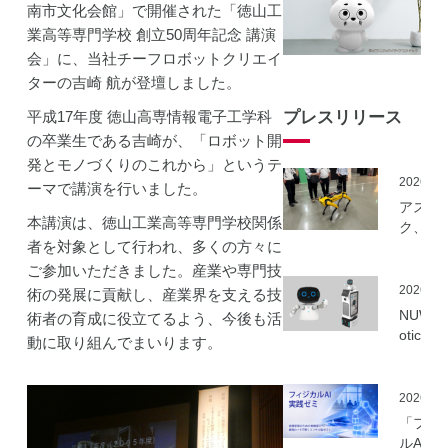
南市文化会館」で開催された「徳山工
業高等専門学校 創立50周年記念 講演
会」に、当社チーフロボットクリエイ
ターの吉崎 航が登壇しました。
平成17年度 徳山高専情報電子工学科
プレスリリース
の卒業生である吉崎が、「ロボット開
発とモノづくりのこれから」というテ
2026.06
ーマで講演を行いました。
アスラ
本講演は、徳山工業高等専門学校関係
ク、NE
者を対象として行われ、多くの方々に
事業に
ーカル5
ご参加いただきました。産業や専門技
を活用
2026.06
術の発展に貢献し、産業界を支える技
建設向
NUWA 
術者の育成に役立てるよう、今後も活
ボット
otics
動に取り組んでまいります。
隔制御
ボット
信最適
種の取
実証実
いを開
2026.06
実施
「フィ
ルAI実