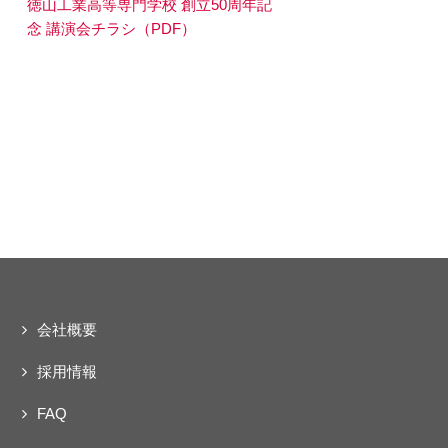
ェクト
徳山工業高等専門学校 創立50周年記
動
念 講演会チラシ（PDF）
会社概要
採用情報
FAQ