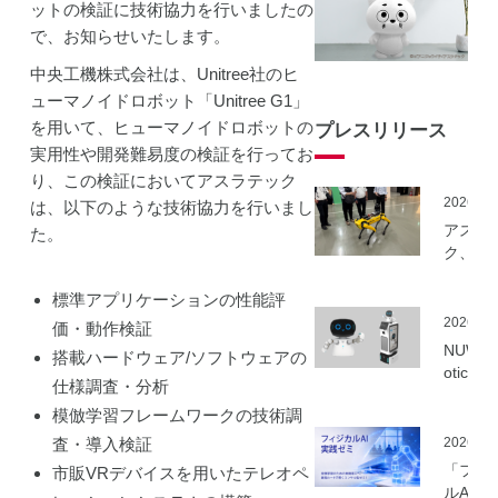
ットの検証に技術協力を行いましたの
で、お知らせいたします。
中央工機株式会社は、Unitree社のヒ
ューマノイドロボット「Unitree G1」
を用いて、ヒューマノイドロボットの
プレスリリース
実用性や開発難易度の検証を行ってお
り、この検証においてアスラテック
2026.06
は、以下のような技術協力を行いまし
アスラ
た。
ク、NE
事業に
ーカル5
標準アプリケーションの性能評
を活用
2026.06
価・動作検証
建設向
NUWA 
搭載ハードウェア/ソフトウェアの
ボット
otics
仕様調査・分析
隔制御
ボット
信最適
模倣学習フレームワークの技術調
種の取
実証実
いを開
査・導入検証
2026.06
実施
「フィ
市販VRデバイスを用いたテレオペ
ルAI実