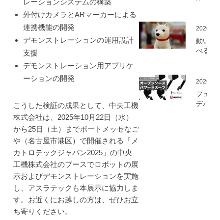
レーションシステムの構築
ミ」の
外付けカメラとARマーカーによる
を開始
連携機能の開発
2026.05
デモンストレーションの運用設計
動いて
べる「
支援
さんニ
デモンストレーション用アプリケ
マティ
ーションの開発
ロボッ
2026.03
（バル
フェア
ロボッ
デバイ
こうした検証の成果として、中央工機
ト）」
とアス
株式会社は、2025年10月22日（水）
発
ック、
から25日（土）までポートメッセなご
ムセン
や（名古屋市港区）で開催される「メ
の資材
カトロテックジャパン2025」の中央
作可能
「オー
工機株式会社のブースでロボットの展
ソース
示およびデモンストレーションを実施
マート
し、アスラテックも本展示に協力しま
ードス
す。お近くにお越しの方は、ぜひお立
ツ」の
ち寄りください。
開発プ