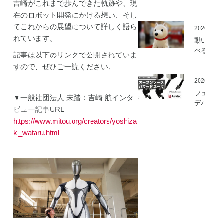
吉崎がこれまで歩んできた軌跡や、現
ミ」の
在のロボット開発にかける想い、そし
を開始
てこれからの展望について詳しく語ら
2026.05
れています。
動いて
べる「
記事は以下のリンクで公開されていま
さんニ
すので、ぜひご一読ください。
マティ
ロボッ
2026.03
（バル
フェア
▼一般社団法人 未踏：吉崎 航インタ
ロボッ
デバイ
ト）」
ビュー記事URL
とアス
発
https://www.mitou.org/creators/yoshiza
ック、
ムセン
ki_wataru.html
の資材
作可能
「オー
ソース
マート
ードス
ツ」の
開発プ