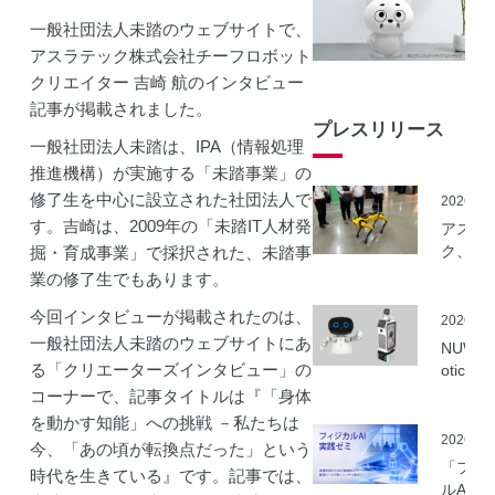
一般社団法人未踏のウェブサイトで、
アスラテック株式会社チーフロボット
クリエイター 吉崎 航のインタビュー
記事が掲載されました。
プレスリリース
一般社団法人未踏は、IPA（情報処理
推進機構）が実施する「未踏事業」の
修了生を中心に設立された社団法人で
2026.06
す。吉崎は、2009年の「未踏IT人材発
アスラ
ク、NE
掘・育成事業」で採択された、未踏事
事業に
業の修了生でもあります。
ーカル5
今回インタビューが掲載されたのは、
を活用
2026.06
建設向
一般社団法人未踏のウェブサイトにあ
NUWA 
ボット
る「クリエーターズインタビュー」の
otics
隔制御
ボット
コーナーで、記事タイトルは『「身体
信最適
種の取
を動かす知能」への挑戦 －私たちは
実証実
いを開
2026.06
今、「あの頃が転換点だった」という
実施
「フィ
時代を生きている』です。記事では、
ルAI実