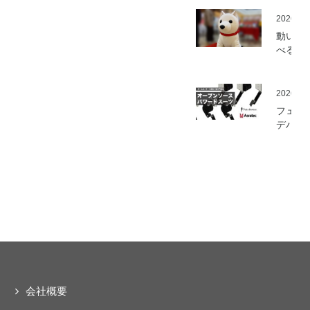
を開始
2026.05
動いて
べる「
さんニ
マティ
ロボッ
2026.03
（バル
フェア
ロボッ
デバイ
ト）」
とアス
発
ック、
ムセン
の資材
作可能
「オー
ソース
マート
ードス
ツ」の
開発プ
会社概要
ェクト
動