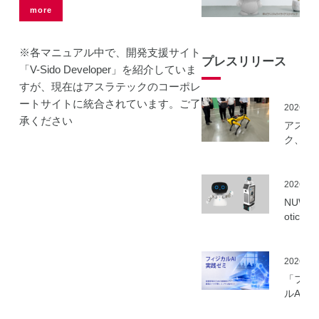
more
※各マニュアル中で、開発支援サイト
プレスリリース
「V-Sido Developer」を紹介していま
すが、現在はアスラテックのコーポレ
ートサイトに統合されています。ご了
2026.06
承ください
アスラ
ク、NE
事業に
ーカル5
を活用
2026.06
建設向
NUWA 
ボット
otics
隔制御
ボット
信最適
種の取
実証実
いを開
2026.06
実施
「フィ
ルAI実
ミ」の