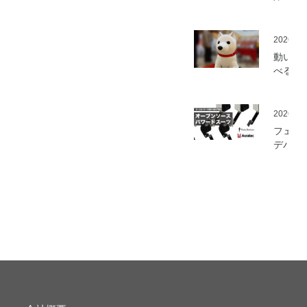
ミ」の
を開始
2026.05
動いて
べる「
さんニ
マティ
ロボッ
2026.03
（バル
フェア
ロボッ
デバイ
ト）」
とアス
発
ック、
ムセン
の資材
作可能
「オー
ソース
マート
ードス
ツ」の
開発プ