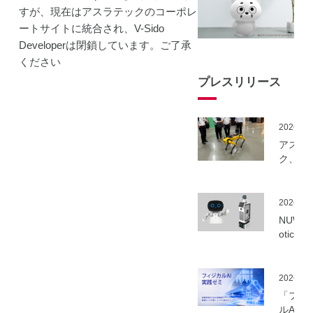
すが、現在はアスラテックのコーポレ
ートサイトに統合され、V-Sido
Developerは閉鎖しています。ご了承
ください
プレスリリース
2026.06
アスラ
ク、NE
事業に
ーカル5
を活用
2026.06
建設向
NUWA 
ボット
otics
隔制御
ボット
信最適
種の取
実証実
いを開
2026.06
実施
「フィ
ルAI実