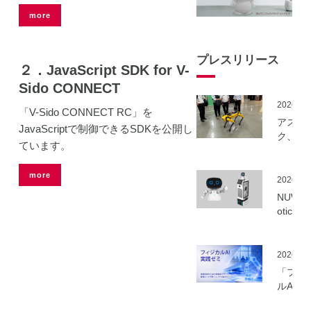
more
プレスリリース
２．JavaScript SDK for V-
Sido CONNECT
2026.06
「V-Sido CONNECT RC」を
アスラ
JavaScriptで制御できるSDKを公開し
ク、NE
ています。
事業に
ーカル5
more
を活用
2026.06
建設向
NUWA 
ボット
otics
隔制御
ボット
信最適
種の取
実証実
いを開
2026.06
実施
「フィ
ルAI実
ミ」の