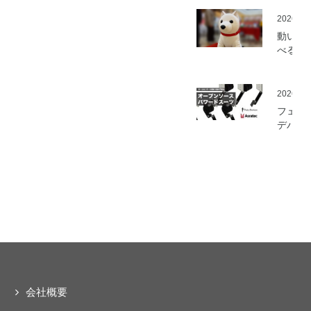
を開始
2026.05
動いて
べる「
さんニ
マティ
ロボッ
2026.03
（バル
フェア
ロボッ
デバイ
ト）」
とアス
発
ック、
ムセン
の資材
作可能
「オー
ソース
マート
ードス
ツ」の
開発プ
会社概要
ェクト
動