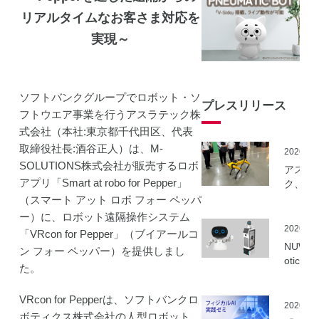
リアルタイムなお客さま対応を
実現～
ソフトバンクグループでロボット・ソ
プレスリリース
フトウエア事業を行うアスラテック株
式会社（本社:東京都千代田区、代表
取締役社長:酒谷正人）は、M-
2026.06
SOLUTIONS株式会社が販売するロボ
アスラ
アプリ「Smart at robo for Pepper」
ク、NE
事業に
（スマート アット ロボ フォー ペッパ
ーカル5
ー）に、ロボット遠隔操作システム
を活用
2026.06
「VRcon for Pepper」（ブイアールコ
建設向
NUWA 
ン フォー ペッパー）を提供しまし
ボット
otics
た。
隔制御
ボット
信最適
種の取
実証実
VRcon for Pepperは、ソフトバンクロ
いを開
2026.06
実施
ボティクス株式会社の人型ロボット