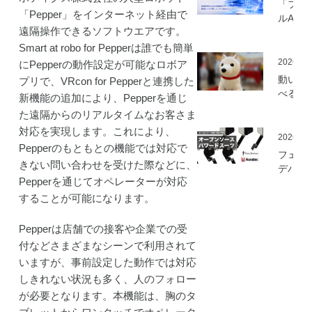
「フィ
「Pepper」をインターネット経由で
ルAI実
遠隔操作できるソフトウエアです。
ミ」の
を開始
Smart at robo for Pepperは誰でも簡単
2026.05
にPepperの動作設定が可能なロボア
動いて
プリで、VRcon for Pepperと連携した
べる「
新機能の追加により、Pepperを通じ
さんニ
た遠隔からのリアルタイムなお客さま
マティ
対応を実現します。これにより、
ロボッ
2026.03
Pepperのもともとの機能では対応で
（バル
フェア
ロボッ
きない問い合わせを受けた際などに、
デバイ
ト）」
Pepperを通じてオペレーターが対応
とアス
発
ック、
することが可能になります。
ムセン
の資材
Pepperは店舗での接客や企業での受
作可能
付などさまざまなシーンで利用されて
「オー
いますが、事前設定した動作では対応
ソース
しきれない状況も多く、人のフォロー
マート
ードス
が必要となります。本機能は、胸のタ
ツ」の