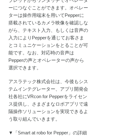
ブレットからワンタッチでオペレータ
開発プ
ーにつなぐことができます。オペレー
ェクト
ターは操作用端末を用いてPepperに
動
搭載されているカメラ映像を確認しな
がら、テキスト入力、もしくは音声の
入力によりPepperを通じてお客さま
とコミュニケーションをとることが可
能です。なお、対応時の音声は
Pepperの声とオペレーターの声から
選択できます。
アスラテック株式会社は、今後もシス
テムインテグレーター、アプリ開発会
社各社にVRcon for Pepperをライセン
ス提供し、さまざまなロボアプリで遠
隔操作ソリューションを実現できるよ
う取り組んでいきます。
▼「Smart at robo for Pepper」の詳細