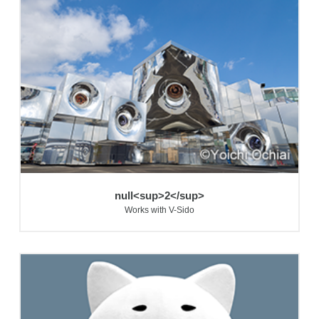
null<sup>2</sup>
Works with V-Sido